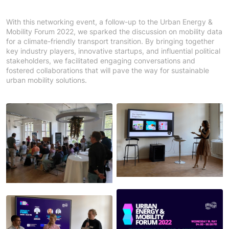
With this networking event, a follow-up to the Urban Energy &
Mobility Forum 2022, we sparked the discussion on mobility data
for a climate-friendly transport transition. By bringing together
key industry players, innovative startups, and influential political
stakeholders, we facilitated engaging conversations and
fostered collaborations that will pave the way for sustainable
urban mobility solutions.