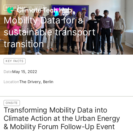
RECAP
MAY 15, 2022
Mobility Data for a
sustainable transport
transition
KEY FACTS
Date
May 15, 2022
Location
The Drivery, Berlin
ONSITE
Transforming Mobility Data into
Climate Action at the Urban Energy
& Mobility Forum Follow-Up Event