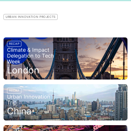
URBAN INNOVATION PROJECTS
RECAP
Climate & Impact
Delegation to Tech
Week
London
RECAP
Urban Innovation
Trip
China