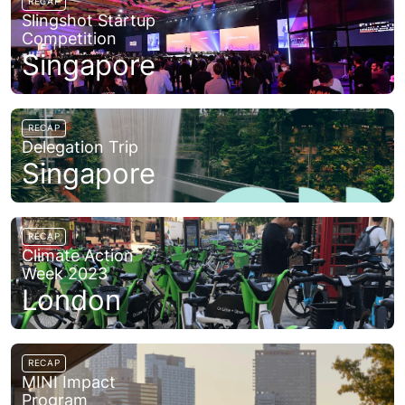
RECAP
Slingshot Startup
Competition
Singapore
RECAP
Delegation Trip
Singapore
RECAP
Climate Action
Week 2023
London
RECAP
MINI Impact
Program