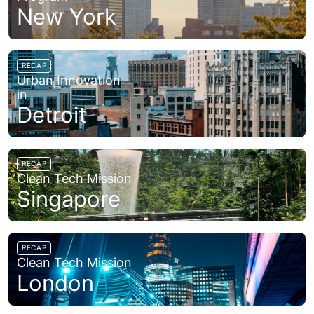
New York
RECAP
Urban Innovation
in
Detroit
RECAP
Clean Tech Mission
Singapore
RECAP
Clean Tech Mission
London